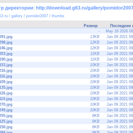
 директории: http://download.g63.ru/gallery/pomidor200
63.ru
/
gallery
/
pomidor2007
/
thumbs
Размер
Последние 
-
May 18 2026 0
091.jpg
13KB
Jan 09 2021 0
298.jpg
12KB
Jan 09 2021 0
146.jpg
12KB
Jan 09 2021 0
203.jpg
11KB
Jan 09 2021 0
190.jpg
11KB
Jan 09 2021 0
153.jpg
10KB
Jan 09 2021 0
216.jpg
10KB
Jan 09 2021 0
116.jpg
10KB
Jan 09 2021 0
109.jpg
10KB
Jan 09 2021 0
135.jpg
10KB
Jan 09 2021 0
126.jpg
10KB
Jan 09 2021 0
114.jpg
10KB
Jan 09 2021 0
270.jpg
10KB
Jan 09 2021 0
249.jpg
10KB
Jan 09 2021 0
255.jpg
9KB
Jan 09 2021 0
125.jpg
9KB
Jan 09 2021 0
150.jpg
9KB
Jan 09 2021 0
084.jpg
9KB
Jan 09 2021 0