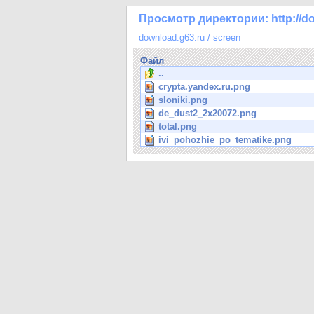
Просмотр директории: http://do
download.g63.ru
/
screen
Файл
..
crypta.yandex.ru.png
sloniki.png
de_dust2_2x20072.png
total.png
ivi_pohozhie_po_tematike.png