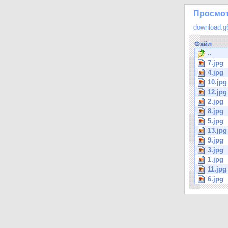
Просмотр
download.g
Файл
..
7.jpg
4.jpg
10.jpg
12.jpg
2.jpg
8.jpg
5.jpg
13.jpg
9.jpg
3.jpg
1.jpg
11.jpg
6.jpg