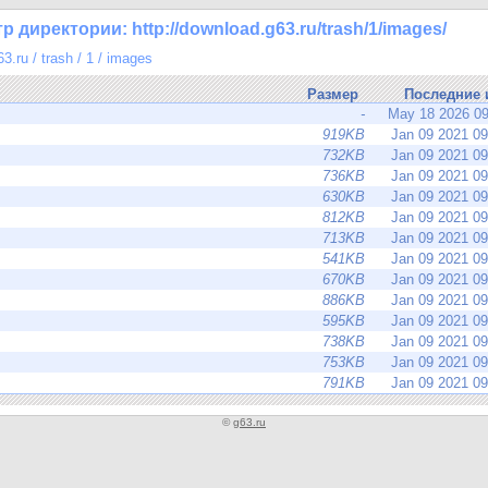
 директории: http://download.g63.ru/trash/1/images/
63.ru
/
trash
/
1
/
images
Размер
Последние 
-
May 18 2026 0
919KB
Jan 09 2021 0
732KB
Jan 09 2021 0
736KB
Jan 09 2021 0
630KB
Jan 09 2021 0
812KB
Jan 09 2021 0
713KB
Jan 09 2021 0
541KB
Jan 09 2021 0
670KB
Jan 09 2021 0
886KB
Jan 09 2021 0
595KB
Jan 09 2021 0
738KB
Jan 09 2021 0
753KB
Jan 09 2021 0
791KB
Jan 09 2021 0
©
g63.ru