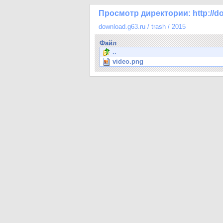
Просмотр директории: http://do
download.g63.ru
/
trash
/
2015
Файл
..
video.png