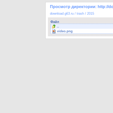
Просмотр директории: http://do
download.g63.ru
/
trash
/
2015
Файл
..
video.png