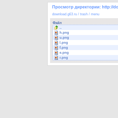
Просмотр директории: http://do
download.g63.ru
/
trash
/
menu
Файл
..
h.png
u.png
l.png
f.png
e.png
r.png