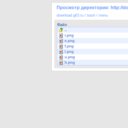
Просмотр директории: http://do
download.g63.ru
/
trash
/
menu
Файл
..
r.png
e.png
f.png
l.png
u.png
h.png