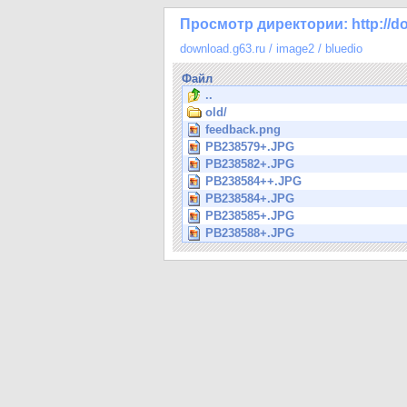
Просмотр директории: http://do
download.g63.ru
/
image2
/
bluedio
Файл
..
old/
feedback.png
PB238579+.JPG
PB238582+.JPG
PB238584++.JPG
PB238584+.JPG
PB238585+.JPG
PB238588+.JPG